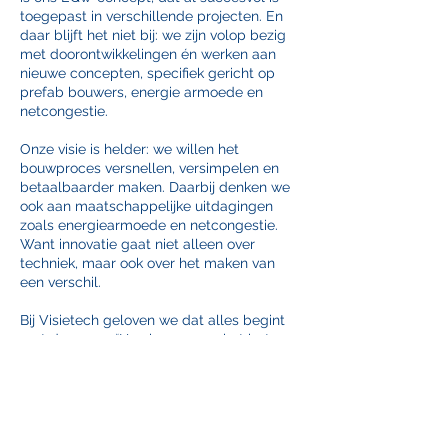
toegepast in verschillende projecten. En
daar blijft het niet bij: we zijn volop bezig
met doorontwikkelingen én werken aan
nieuwe concepten, specifiek gericht op
prefab bouwers, energie armoede en
netcongestie.
Onze visie is helder: we willen het
bouwproces versnellen, versimpelen en
betaalbaarder maken. Daarbij denken we
ook aan maatschappelijke uitdagingen
zoals energiearmoede en netcongestie.
Want innovatie gaat niet alleen over
techniek, maar ook over het maken van
een verschil.
Bij Visietech geloven we dat alles begint
met de vraag: “Hoe kunnen we het beter,
slimmer en duurzamer maken?” Met die
mindset zetten we niet alleen stappen
vooruit, maar inspireren we ook anderen
om mee te denken en mee te doen.