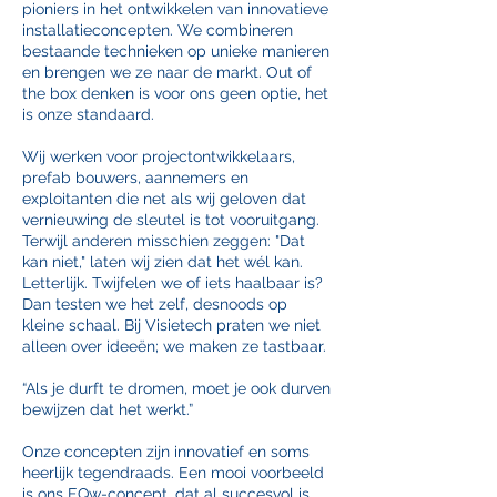
pioniers in het ontwikkelen van innovatieve
installatieconcepten. We combineren
bestaande technieken op unieke manieren
en brengen we ze naar de markt. Out of
the box denken is voor ons geen optie, het
is onze standaard.
Wij werken voor projectontwikkelaars,
prefab bouwers, aannemers en
exploitanten die net als wij geloven dat
vernieuwing de sleutel is tot vooruitgang.
Terwijl anderen misschien zeggen: "Dat
kan niet," laten wij zien dat het wél kan.
Letterlijk. Twijfelen we of iets haalbaar is?
Dan testen we het zelf, desnoods op
kleine schaal. Bij Visietech praten we niet
alleen over ideeën; we maken ze tastbaar.
“Als je durft te dromen, moet je ook durven
bewijzen dat het werkt.”
Onze concepten zijn innovatief en soms
heerlijk tegendraads. Een mooi voorbeeld
is ons EQw-concept, dat al succesvol is