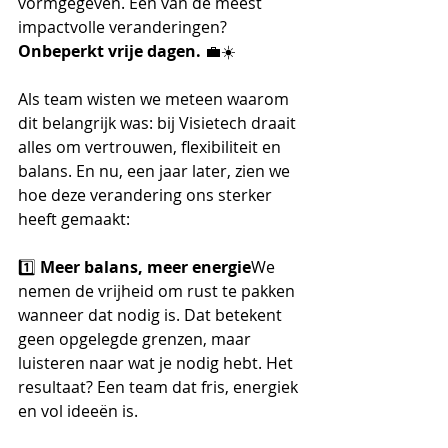
vormgegeven. Eén van de meest 
impactvolle veranderingen? 
Onbeperkt vrije dagen.
 💼☀️
Als team wisten we meteen waarom 
dit belangrijk was: bij Visietech draait 
alles om vertrouwen, flexibiliteit en 
balans. En nu, een jaar later, zien we 
hoe deze verandering ons sterker 
heeft gemaakt:
1️⃣ 
Meer balans, meer energie
We 
nemen de vrijheid om rust te pakken 
wanneer dat nodig is. Dat betekent 
geen opgelegde grenzen, maar 
luisteren naar wat je nodig hebt. Het 
resultaat? Een team dat fris, energiek 
en vol ideeën is.